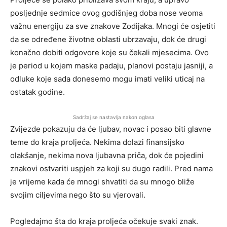
Proljeće se polako približava svom kraju, a upravo
posljednje sedmice ovog godišnjeg doba nose veoma
važnu energiju za sve znakove Zodijaka. Mnogi će osjetiti
da se određene životne oblasti ubrzavaju, dok će drugi
konačno dobiti odgovore koje su čekali mjesecima. Ovo
je period u kojem maske padaju, planovi postaju jasniji, a