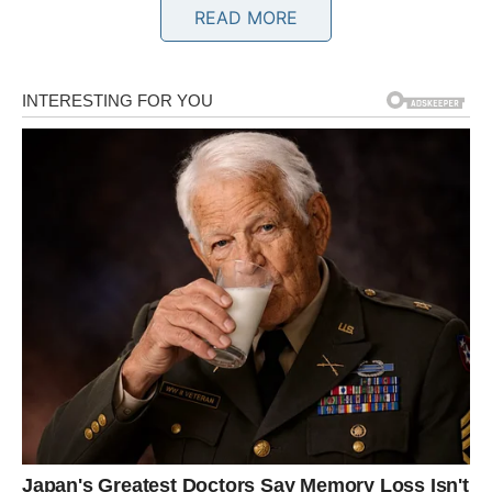
Poslije perioda nesigurnosti i preispitivanja, dolazi
READ MORE
vrijeme kada ćete jasno znati na čemu ste.
Slobodni pripadnici znaka mogli bi upoznati osobu koja
ne dolazi sa velikim obećanjima, već sa iskrenim
namjerama. Upravo to će vas najviše privući.
BLIZANCI
Blizanci će do kraja proljeća doživjeti važan emotivni
preokret. Jedna istina izlazi na vidjelo i mijenja način na
koji gledate na određenu osobu.
Iako vas to može iznenaditi, istovremeno vam donosi
slobodu i priliku da krenete prema nečemu mnogo
iskrenijem. Slobodni Blizanci privlače pažnju gdje god da
se pojave.