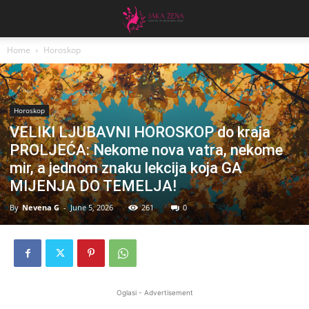
Home
Horoskop
Horoskop
VELIKI LJUBAVNI HOROSKOP do kraja
PROLJEĆA: Nekome nova vatra, nekome
mir, a jednom znaku lekcija koja GA
MIJENJA DO TEMELJA!
By
Nevena G
-
June 5, 2026
261
0
Oglasi - Advertisement