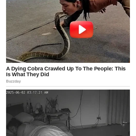
ŠKORPIJA
Škorpije će do kraja proljeća morati da odluče šta žele od
ljubavi. Neki odnosi više ne mogu ostati na pola puta.
Moguće je suočavanje sa emocijama koje ste dugo
potiskivali. Iako neće biti jednostavno, upravo to vam
donosi priliku za sreću kakvu zaslužujete.
STRIJELAC
Strijelac je među najvećim ljubavnim srećnicima ovog
perioda. Nova poznanstva, zanimljivi susreti i mnogo