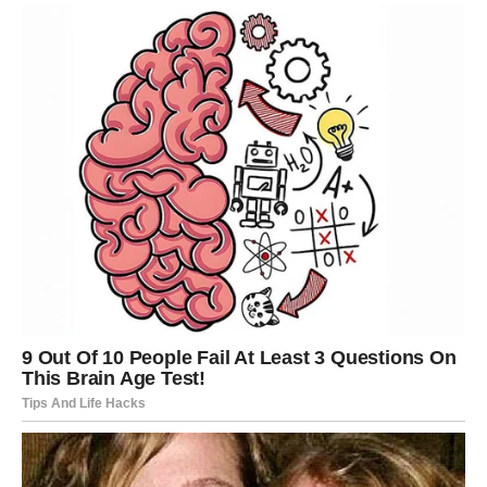
nego inače.
Zauzeti Lavovi prolaze kroz period veće strasti i bliskosti.
Partner pokazuje koliko mu značite, a vi konačno dobijate
pažnju koju zaslužujete.
DJEVICA
Djevice će do kraja proljeća naučiti važnu lekciju o
emocijama. Predugo ste pokušavali da sve razumijete
razumom, a sada dolazi period kada ćete morati više
vjerovati srcu.
Jedan odnos mogao bi vas iznenaditi dubinom osjećanja
koja budi u vama. Pred vama je prilika da se otvorite za
nešto što niste planirali.