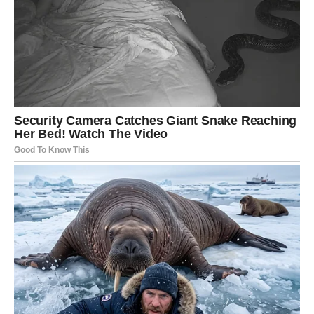
pozitivne energije očekuju vas do kraja proljeća.
Ako ste slobodni, neko bi mogao potpuno osvojiti vaše
srce. Zauzeti Strijelčevi ulaze u fazu veće bliskosti i
zajedničkih planova.
JARAC
Jarčevi će konačno spustiti gard koji su dugo držali
podignutim. Pred vama je period u kojem ćete shvatiti da
nije slabost pokazati emocije.
Jedna osoba mogla bi vas prijatno iznenaditi iskrenošću i
pažnjom. Ljubav vam donosi više sigurnosti nego što ste
očekivali.
VODOLIJA