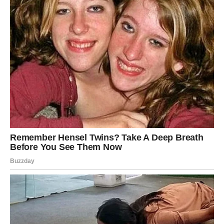
VAGA
Vage očekuje period romantičnih trenutaka i lijepih
iznenađenja. Neko će vam pokazati koliko mu značite, a
jedna situacija koja vas je zbunjivala konačno dobija jasan
pravac.
Slobodne Vage imaju veliku šansu za poznanstvo koje
počinje spontano, ali vrlo brzo postaje nešto mnogo više.