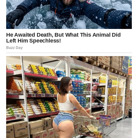
Vodolije ulaze u period važnih emotivnih odluka. Više
nećete moći da ignorišete ono što zaista osjećate.
Pred vama je prilika da izaberete put koji vas vodi prema
većoj sreći. Zvijezde savjetuju da ne dozvolite strahu da
donosi odluke umjesto vas.
RIBE
Ribe su znak kojem ljubav do kraja proljeća donosi
najdublju lekciju. To neće biti kazna niti razočaranje, već
iskustvo koje vas mijenja do temelja.
Jedna osoba ili događaj pomoći će vam da konačno
shvatite koliko vrijedite i šta zaslužujete od ljubavi.
Poslije toga više nikada nećete pristajati na manje nego