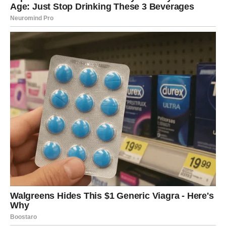
RAK
Rakovi konačno ulaze u period mira. Nakon mnogo
emotivnih uspona i padova, dolazi vrijeme kada srce
može da predahne.
Zauzeti Rakovi osjećaju veću povezanost sa partnerom,
dok slobodni mogu upoznati osobu koja im vraća vjeru u
ljubav. Pred vama je period topline, razumijevanja i
nježnih emocija.
LAV
Lavovima proljeće završava u znaku ljubavne vatre. Ako
ste slobodni, jedna osoba mogla bi potpuno poremetiti
vaše planove i natjerati vas da razmišljate o ljubavi više