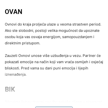
OVAN
Ovnovi do kraja proljeća ulaze u veoma strastven period.
Ako ste slobodni, postoji velika mogućnost da upoznate
osobu koja vas osvaja energijom, samopouzdanjem i
direktnim pristupom.
Zauzeti Ovnovi unose više uzbuđenja u vezu. Partner će
pokazati emocije na način koji vam vraća osmijeh i osjećaj
bliskosti. Pred vama su dani puni emocija i lijepih
iznenađenja.
BIK
Bikovima ljubav donosi ono što najviše cijene – sigurnost.