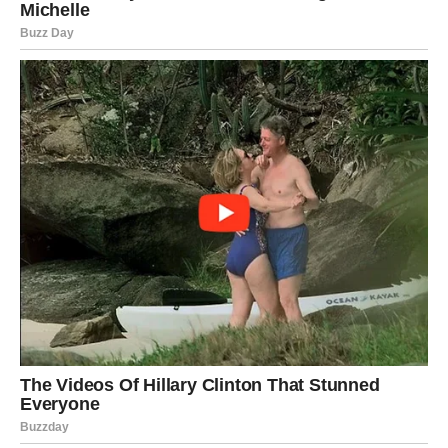
poslušate svoje srce. Ono možda već zna ono što razum
tek treba da shvati.