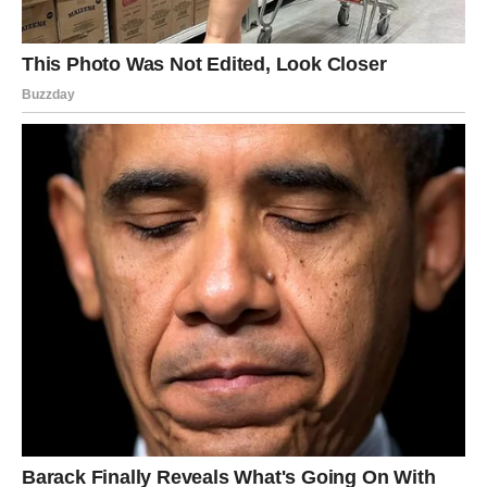
što vam srce zaista želi.
Moguće je novo poznanstvo, pomirenje ili važan razgovor
koji mijenja sve. Ono što dolazi ostavlja dubok trag na
vašem životu.
Do kraja proljeća ljubav neće ostaviti nikoga
ravnodušnim. Nekima dolazi nova strast koja ih potpuno
osvaja, nekima mir koji su dugo tražili, a pojedinima
iskustvo koje ih mijenja zauvijek.
Najviše se izdvajaju Lav, Rak i Ribe. Lavovima dolazi nova
ljubavna vatra, Rakovi konačno pronalaze emotivni mir,
dok Ribe prolaze kroz važnu životnu lekciju koja mijenja
njihov pogled na ljubav, odnose i sopstvenu vrijednost.
Zvijezde poručuju da je kraj proljeća idealno vrijeme da