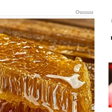
I ONO ŠTO STE ČEKALI
 Njihovo srce uvijek vidi mogućnosti čak i tamo gdje ih
oje osjetljive prirode često su morale prolaziti kroz
 koji to nisu zaslužili, mnogo puta su davale više
romijeniti.
 Ono što ste dugo nosili u srcu počinje se približavati.
uge poslovni uspjeh, a za treće unutrašnji mir koji im je
em biste mogli upoznati osobu koja će probuditi