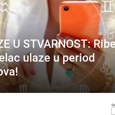
E U STVARNOST: Ribe
jelac ulaze u period
ova!
S