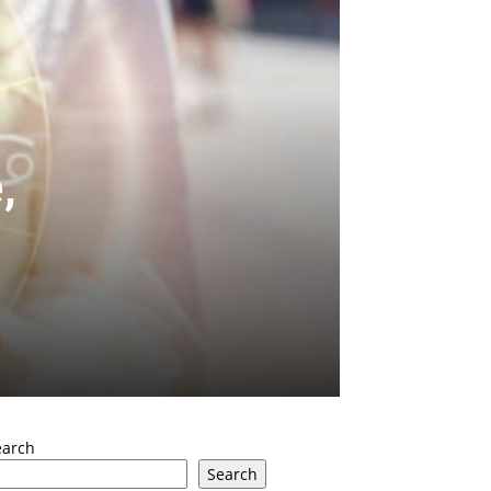
,
earch
Search