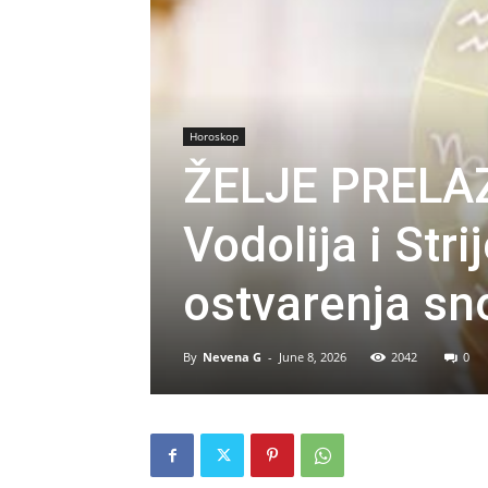
Horoskop
ŽELJE PRELAZ
Vodolija i Stri
ostvarenja sn
By
Nevena G
-
June 8, 2026
2042
0