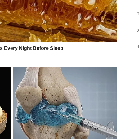
ti prolazna priča nego susret koji ima potencijal da
n
liskosti. Partner će pokazati koliko mu značite, a
p
polako će ostati iza vas.
d
m pokazati da ništa nije bilo uzalud. Možda ste
je, ali sada dolazi trenutak kada će vaše sposobnosti
ova. Sudbina vam poručuje da je vrijeme da počnete
kujete.
SE VRATA KOJA SU DUGO BILA