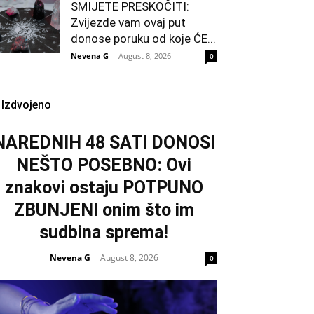
SMIJETE PRESKOČITI:
Zvijezde vam ovaj put
donose poruku od koje ĆE...
Nevena G
-
August 8, 2026
0
Izdvojeno
NAREDNIH 48 SATI DONOSI
NEŠTO POSEBNO: Ovi
znakovi ostaju POTPUNO
ZBUNJENI onim što im
sudbina sprema!
Nevena G
August 8, 2026
-
0