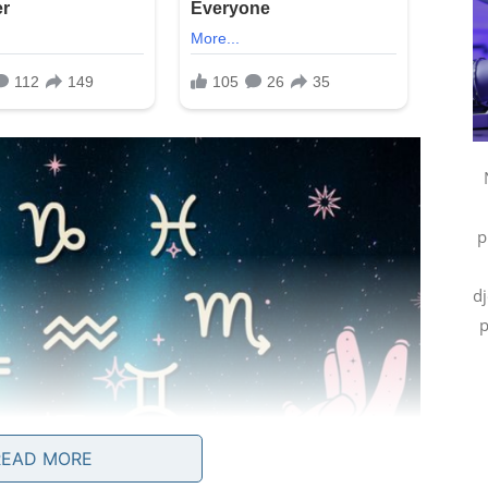
p
dj
p
READ MORE