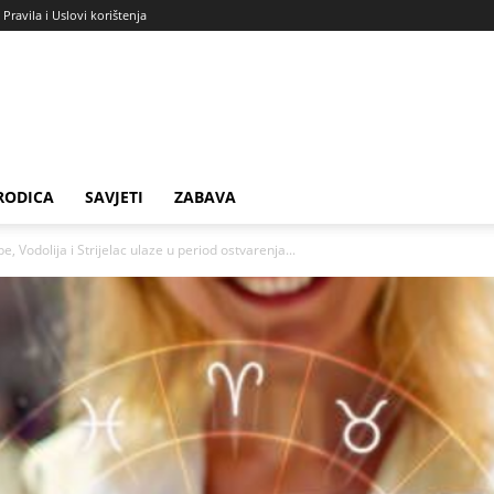
Pravila i Uslovi korištenja
RODICA
SAVJETI
ZABAVA
Vodolija i Strijelac ulaze u period ostvarenja...