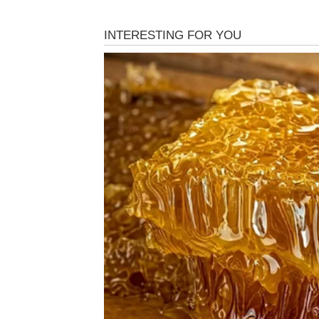
RIBE – NAPOKON DOLAZ
Ribe su znak koji sanja više od svih drugih.
drugi ne primjećuju. Međutim, upravo zbog sv
razočaranja. Mnogo puta su vjerovale ljudima
nego što su dobijale zauzvrat.
Ali sada dolazi vrijeme kada će se situacija p
Zvijezde vam šalju energiju ostvarenja želja.
Za neke Ribe to će biti ljubavna sreća, za dr
nedostajao.
Ako ste slobodni, pred vama je period u koj