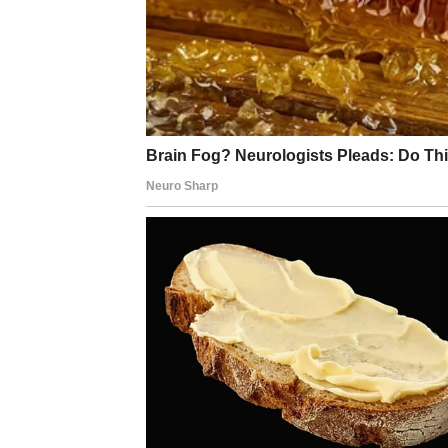
emocije kakve dugo niste osjetili. To neće bi
promijeni vašu budućnost.
Za zauzete Ribe dolazi više razumijevanja i b
mnogi problemi koji su stvarali nesigurnost 
Na poslovnom planu dolazi prilika koja će va
ponekad mislili da vaš trud niko ne primjeću
biti prepoznate.
Najvažnije je da ne odustajete od svojih sn
vjerovati kako zaslužujete sreću koju priželj
VODOLIJA – OTVARAJU 
ZATVORENA