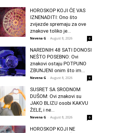
HOROSKOP KOJI ĆE VAS
IZNENADITI: Ono što
zvijezde spremaju za ove
znakove toliko je...
Nevena G
-
August 8, 2026
0
NAREDNIH 48 SATI DONOSI
NEŠTO POSEBNO: Ovi
znakovi ostaju POTPUNO
ZBUNJENI onim što im...
Nevena G
-
August 8, 2026
0
SUSRET SA SRODNOM
DUŠOM: Ovi znakovi su
JAKO BLIZU osobi KAKVU
ŽELE, i ne...
Nevena G
-
August 8, 2026
0
HOROSKOP KOJI NE