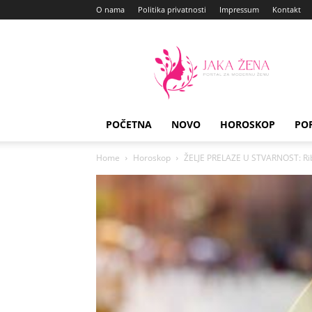
O nama
Politika privatnosti
Impressum
Kontakt
Jaka
Zena
POČETNA
NOVO
HOROSKOP
PO
Home
Horoskop
ŽELJE PRELAZE U STVARNOST: Ribe, 