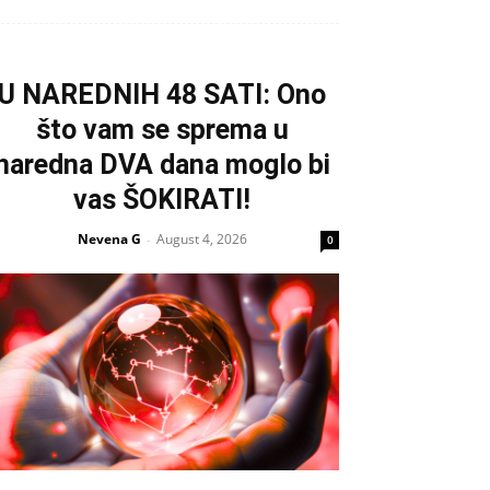
U NAREDNIH 48 SATI: Ono
što vam se sprema u
naredna DVA dana moglo bi
vas ŠOKIRATI!
Nevena G
August 4, 2026
-
0